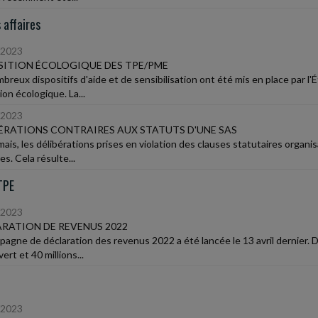
 affaires
/2023
ITION ÉCOLOGIQUE DES TPE/PME
breux dispositifs d'aide et de sensibilisation ont été mis en place par 
ion écologique. La...
/2023
ÉRATIONS CONTRAIRES AUX STATUTS D'UNE SAS
ais, les délibérations prises en violation des clauses statutaires organi
s. Cela résulte...
TPE
/2023
RATION DE REVENUS 2022
pagne de déclaration des revenus 2022 a été lancée le 13 avril dernier. De
ert et 40 millions...
/2023