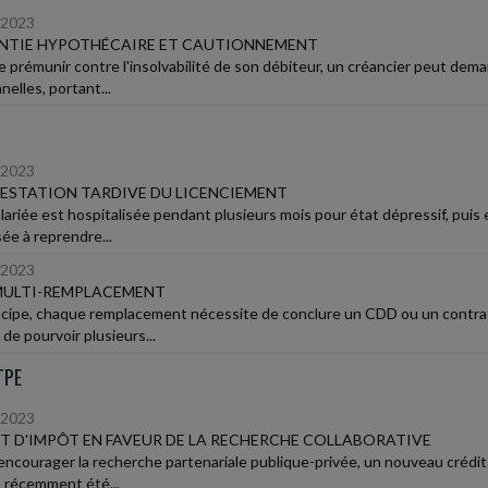
/2023
NTIE HYPOTHÉCAIRE ET CAUTIONNEMENT
e prémunir contre l'insolvabilité de son débiteur, un créancier peut dema
elles, portant...
/2023
STATION TARDIVE DU LICENCIEMENT
lariée est hospitalisée pendant plusieurs mois pour état dépressif, puis 
ée à reprendre...
/2023
MULTI-REMPLACEMENT
ncipe, chaque remplacement nécessite de conclure un CDD ou un contrat d'
de pourvoir plusieurs...
TPE
/2023
T D'IMPÔT EN FAVEUR DE LA RECHERCHE COLLABORATIVE
'encourager la recherche partenariale publique-privée, un nouveau crédit
 récemment été...