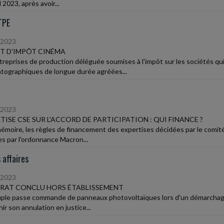
l 2023, après avoir...
TPE
/2023
T D'IMPÔT CINÉMA
treprises de production déléguée soumises à l'impôt sur les sociétés qu
tographiques de longue durée agréées...
/2023
TISE CSE SUR L'ACCORD DE PARTICIPATION : QUI FINANCE ?
émoire, les règles de financement des expertises décidées par le comi
es par l'ordonnance Macron...
 affaires
/2023
RAT CONCLU HORS ÉTABLISSEMENT
ple passe commande de panneaux photovoltaïques lors d'un démarchage.
ir son annulation en justice...