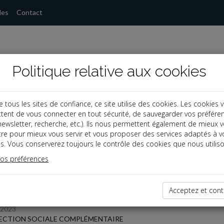
les
Contact
Politique relative aux cookies
ous les sites de confiance, ce site utilise des cookies. Les cookies 
tent de vous connecter en tout sécurité, de sauvegarder vos préfére
s
, newsletter, recherche, etc.). Ils nous permettent également de mieux 
tre pour mieux vous servir et vous proposer des services adaptés à v
s. Vous conserverez toujours le contrôle des cookies que nous utiliso
 des dernières dépêches
vos préférences
Acceptez et cont
/2023
ECTION SOCIALE COMPLÉMENTAIRE