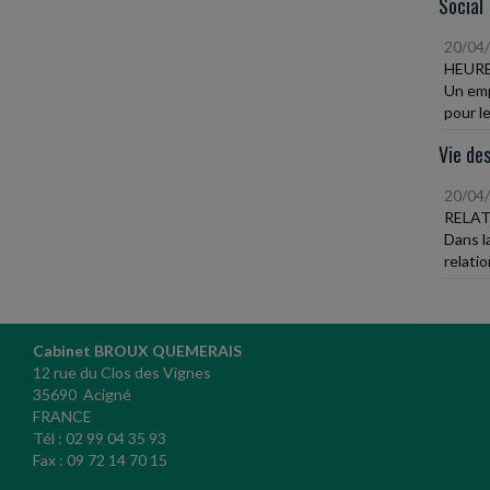
Social
20/04
HEURE
Un emp
pour le
Vie des
20/04
RELAT
Dans la
relati
Cabinet BROUX QUEMERAIS
12 rue du Clos des Vignes
35690 Acigné
FRANCE
Tél : 02 99 04 35 93
Fax : 09 72 14 70 15