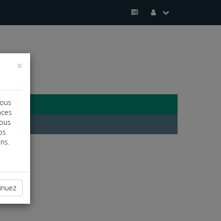
×
vous
nces
vous
os
ns.
inuez