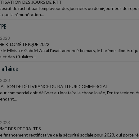
ISATION DES JOURS DE RTT
positif de rachat par l'employeur des journées ou demi-journées de rep
 que la rémunération...
TPE
/2023
E KILOMÉTRIQUE 2022
le Ministre Gabriel Attal l'avait annoncé fin mars, le barème kilométriqu
s et des titulaires...
 affaires
/2023
ATION DE DÉLIVRANCE DU BAILLEUR COMMERCIAL
leur commercial doit délivrer au locataire la chose louée, l'entretenir en é
pendant...
/2023
ME DES RETRAITES
de financement rectificative de la sécurité sociale pour 2023, qui porte r