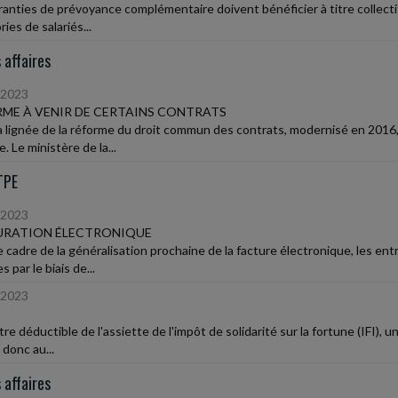
ranties de prévoyance complémentaire doivent bénéficier à titre collectif
ies de salariés...
 affaires
/2023
ME À VENIR DE CERTAINS CONTRATS
a lignée de la réforme du droit commun des contrats, modernisé en 2016,
. Le ministère de la...
TPE
/2023
URATION ÉLECTRONIQUE
e cadre de la généralisation prochaine de la facture électronique, les en
s par le biais de...
/2023
re déductible de l'assiette de l'impôt de solidarité sur la fortune (IFI), 
 donc au...
 affaires