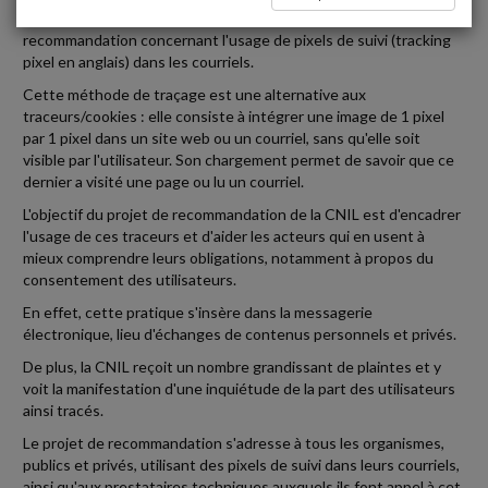
La CNIL lance une consultation publique sur son projet de
recommandation concernant l'usage de pixels de suivi (tracking
pixel en anglais) dans les courriels.
Cette méthode de traçage est une alternative aux
traceurs/cookies : elle consiste à intégrer une image de 1 pixel
par 1 pixel dans un site web ou un courriel, sans qu'elle soit
visible par l'utilisateur. Son chargement permet de savoir que ce
dernier a visité une page ou lu un courriel.
L'objectif du projet de recommandation de la CNIL est d'encadrer
l'usage de ces traceurs et d'aider les acteurs qui en usent à
mieux comprendre leurs obligations, notamment à propos du
consentement des utilisateurs.
En effet, cette pratique s'insère dans la messagerie
électronique, lieu d'échanges de contenus personnels et privés.
De plus, la CNIL reçoit un nombre grandissant de plaintes et y
voit la manifestation d'une inquiétude de la part des utilisateurs
ainsi tracés.
Le projet de recommandation s'adresse à tous les organismes,
publics et privés, utilisant des pixels de suivi dans leurs courriels,
ainsi qu'aux prestataires techniques auxquels ils font appel à cet