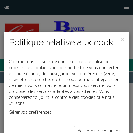
×
Politique relative aux cookies
Comme tous les sites de confiance, ce site utilise des
Base documentaire
cookies. Les cookies vous permettent de vous connecter
en tout sécurité, de sauvegarder vos préférences (veille,
Dépêches
newsletter, recherche, etc.). Ils nous permettent également
de mieux vous connaitre pour mieux vous servir et vous
proposer des services adaptés à vos attentes. Vous
j
a
b
conserverez toujours le contrôle des cookies que nous
Vie des affaires
utilisons.
Date: 2025-07-04
Gérer vos préférences
PIXELS DE SUIVI : LA CNIL LANCE UNE
CONSULTATION PUBLIQUE
Acceptez et continuez