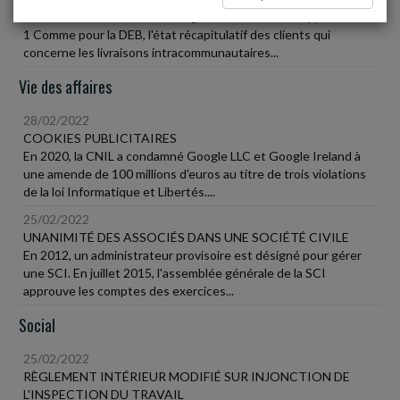
La DEB ou déclaration d'échanges de biens a été supprimée au
1 Comme pour la DEB, l'état récapitulatif des clients qui
concerne les livraisons intracommunautaires...
Vie des affaires
28/02/2022
COOKIES PUBLICITAIRES
En 2020, la CNIL a condamné Google LLC et Google Ireland à
une amende de 100 millions d'euros au titre de trois violations
de la loi Informatique et Libertés....
25/02/2022
UNANIMITÉ DES ASSOCIÉS DANS UNE SOCIÉTÉ CIVILE
En 2012, un administrateur provisoire est désigné pour gérer
une SCI. En juillet 2015, l'assemblée générale de la SCI
approuve les comptes des exercices...
Social
25/02/2022
RÈGLEMENT INTÉRIEUR MODIFIÉ SUR INJONCTION DE
L'INSPECTION DU TRAVAIL