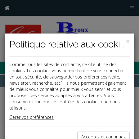
×
Politique relative aux cookies
Comme tous les sites de confiance, ce site utilise des
Base documentaire
cookies. Les cookies vous permettent de vous connecter
en tout sécurité, de sauvegarder vos préférences (veille,
Dépêches
newsletter, recherche, etc.). Ils nous permettent également
de mieux vous connaitre pour mieux vous servir et vous
proposer des services adaptés à vos attentes. Vous
Liste des dernières dépêches
conserverez toujours le contrôle des cookies que nous
utilisons.
Gérer vos préférences
Fiscal TPE
28/02/2022
Acceptez et continuez
ÉTAT RÉCAPITULATIF DES CLIENTS