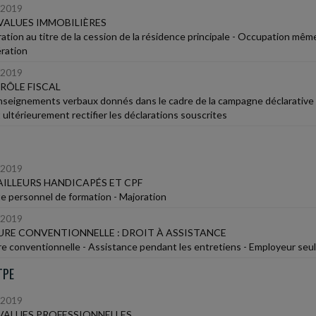
/2019
VALUES IMMOBILIÈRES
ation au titre de la cession de la résidence principale - Occupation même
ération
/2019
RÔLE FISCAL
nseignements verbaux donnés dans le cadre de la campagne déclarative pa
 ultérieurement rectifier les déclarations souscrites
/2019
ILLEURS HANDICAPÉS ET CPF
 personnel de formation - Majoration
/2019
RE CONVENTIONNELLE : DROIT À ASSISTANCE
e conventionnelle - Assistance pendant les entretiens - Employeur seul
TPE
/2019
VALUES PROFESSIONNELLES