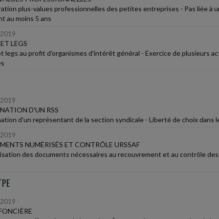
ation plus-values professionnelles des petites entreprises - Pas liée à 
t au moins 5 ans
/2019
ET LEGS
 legs au profit d'organismes d'intérêt général - Exercice de plusieurs act
es
/2019
NATION D'UN RSS
ation d'un représentant de la section syndicale - Liberté de choix dans l
/2019
MENTS NUMÉRISÉS ET CONTRÔLE URSSAF
sation des documents nécessaires au recouvrement et au contrôle des cot
TPE
/2019
FONCIÈRE