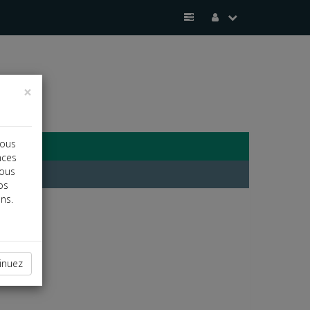
×
vous
nces
vous
os
ns.
inuez