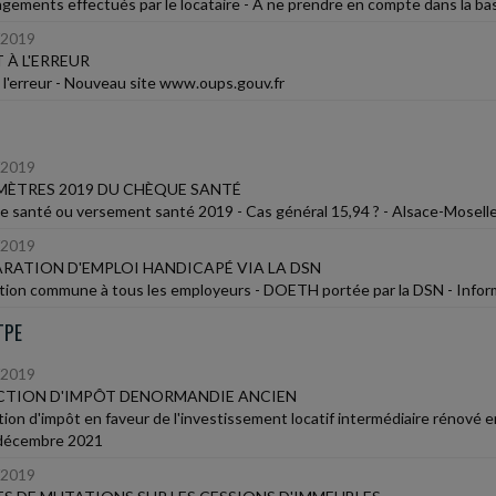
ements effectués par le locataire - À ne prendre en compte dans la base d
/2019
 À L'ERREUR
à l'erreur - Nouveau site www.oups.gouv.fr
/2019
ÈTRES 2019 DU CHÈQUE SANTÉ
 santé ou versement santé 2019 - Cas général 15,94 ? - Alsace-Moselle
/2019
RATION D'EMPLOI HANDICAPÉ VIA LA DSN
tion commune à tous les employeurs - DOETH portée par la DSN - Info
TPE
/2019
CTION D'IMPÔT DENORMANDIE ANCIEN
ion d'impôt en faveur de l'investissement locatif intermédiaire rénové e
 décembre 2021
/2019