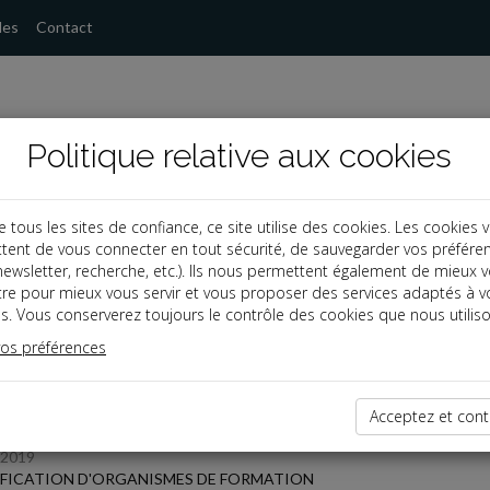
les
Contact
Politique relative aux cookies
ous les sites de confiance, ce site utilise des cookies. Les cookies 
tent de vous connecter en tout sécurité, de sauvegarder vos préfére
s
, newsletter, recherche, etc.). Ils nous permettent également de mieux 
tre pour mieux vous servir et vous proposer des services adaptés à v
s. Vous conserverez toujours le contrôle des cookies que nous utiliso
 des dernières dépêches
vos préférences
Acceptez et cont
/2019
FICATION D'ORGANISMES DE FORMATION