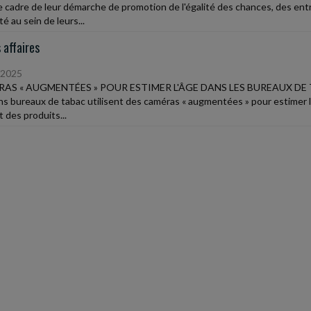
e cadre de leur démarche de promotion de l'égalité des chances, des entr
té au sein de leurs...
 affaires
/2025
AS « AUGMENTÉES » POUR ESTIMER L'ÂGE DANS LES BUREAUX D
ns bureaux de tabac utilisent des caméras « augmentées » pour estimer l'â
 des produits...