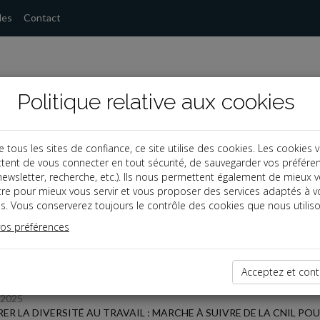
les
Contact
Politique relative aux cookies
ous les sites de confiance, ce site utilise des cookies. Les cookies 
tent de vous connecter en tout sécurité, de sauvegarder vos préfére
s
, newsletter, recherche, etc.). Ils nous permettent également de mieux 
tre pour mieux vous servir et vous proposer des services adaptés à v
s. Vous conserverez toujours le contrôle des cookies que nous utiliso
 des dernières dépêches
vos préférences
Acceptez et cont
/2025
ER LA DIVERSITÉ AU TRAVAIL : MARCHE À SUIVRE DE LA CNIL P