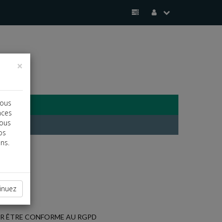
×
vous
nces
vous
os
ns.
inuez
OUR ÊTRE CONFORME AU RGPD