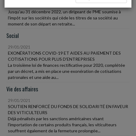
DIRIGEANT DE PME
Jusqu'au 31 décembre 2022, un dirigeant de PME soumise à
l'impôt sur les sociétés qui cède les titres de sa société au
moment de son départ en retraite...
Social
29/01/2021
EXONÉRATIONS COVID-19 ET AIDES AU PAIEMENT DES
COTISATIONS POUR PLUS D'ENTREPRISES
La troisième loi de finances rectificative pour 2020, complétée
par un décret, a mis en place une exonération de cotisations
patronales et une aide au...
Vie des affaires
29/01/2021
SOUTIEN RENFORCÉ DU FONDS DE SOLIDARITÉ EN FAVEUR
DES VITICULTEURS
Déjà pénalisés par les sanctions américaines visant
l'importation de certains produits français, les viticulteurs
souffrent également de la fermeture prolongée...