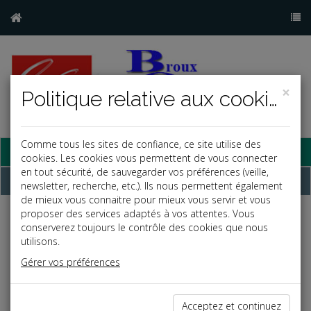
×
Politique relative aux cookies
Comme tous les sites de confiance, ce site utilise des
Base documentaire
cookies. Les cookies vous permettent de vous connecter
en tout sécurité, de sauvegarder vos préférences (veille,
Dépêches
newsletter, recherche, etc.). Ils nous permettent également
de mieux vous connaitre pour mieux vous servir et vous
proposer des services adaptés à vos attentes. Vous
Liste des dernières dépêches
conserverez toujours le contrôle des cookies que nous
utilisons.
Gérer vos préférences
Fiscal TPE
29/01/2021
Acceptez et continuez
CESSION DE TITRES ET DÉPART EN RETRAITE DU